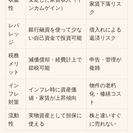
家賃下落リス
性
ンカムゲイン）
ク
レバ
銀行融資を使って少な
借入れによる
レッ
い自己資金で投資可能
返済リスク
ジ
税務
減価償却・経費計上で
申告・管理が
メリ
節税可能
複雑
ット
イン
物件の老朽
インフレ時に資産価
フレ
化・修繕コス
値・家賃が上昇傾向
対策
ト
流動
実物資産として担保に
株と違いすぐ
性
使える
に売れない