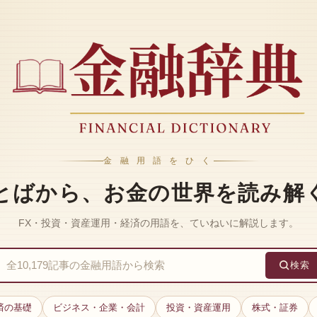
金 融 用 語 を ひ く
とばから、お金の世界を読み解
FX・投資・資産運用・経済の用語を、ていねいに解説します。
検索
済の基礎
ビジネス・企業・会計
投資・資産運用
株式・証券