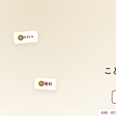
NISA
¥
こ
%
複利
金融・経