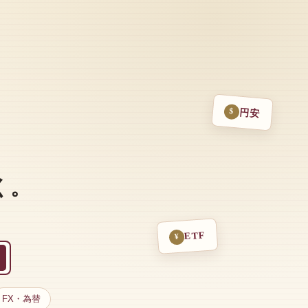
$
円安
く。
ETF
¥
FX・為替