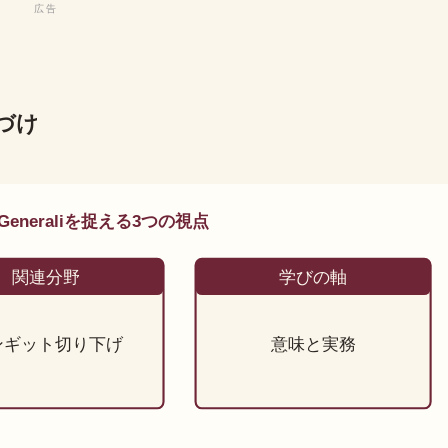
置づけ
ni Generaliを捉える3つの視点
関連分野
学びの軸
ンギット切り下げ
意味と実務