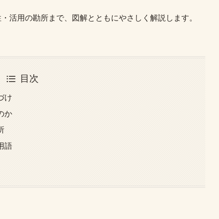
性・活用の勘所まで、図解とともにやさしく解説します。
目次
置づけ
なのか
勘所
い用語