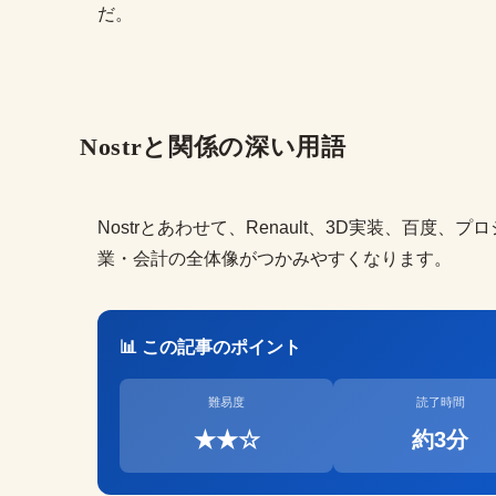
だ。
Nostrと関係の深い用語
Nostrとあわせて、Renault、3D実装、百度、プ
業・会計の全体像がつかみやすくなります。
📊 この記事のポイント
難易度
読了時間
★★☆
約3分